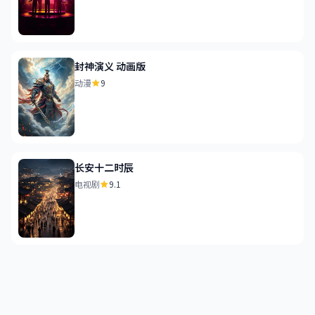
封神演义 动画版
动漫
9
长安十二时辰
电视剧
9.1