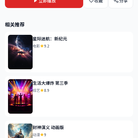
立即播放
收藏
分享
相关推荐
星际迷航：新纪元
电影
9.2
生活大爆炸 第三季
综艺
8.9
封神演义 动画版
动漫
9