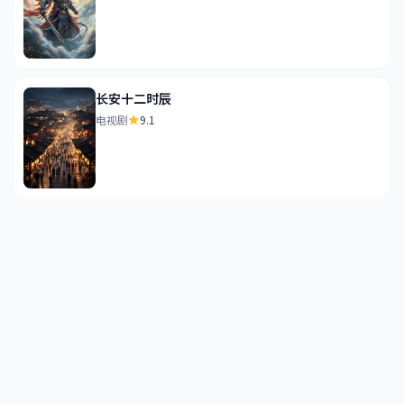
长安十二时辰
电视剧
9.1