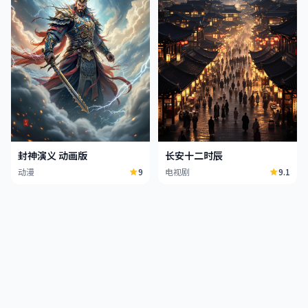
封神演义 动画版
长安十二时辰
动漫
9
电视剧
9.1