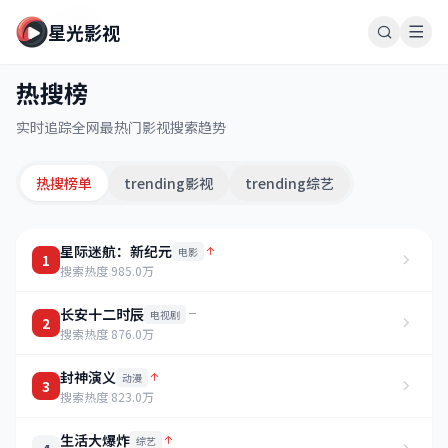
星光影视 - 免费在线观看高清电影电视剧，热门影视资源抢先看尽
首页
热搜榜
星光影视
热搜榜
实时追踪全网最热门影视搜索趋势
热搜榜单
trending影视
trending综艺
星际迷航：新纪元
电影
1
搜索热度 985.0万
长安十二时辰
电视剧
2
搜索热度 876.0万
封神演义
动漫
3
搜索热度 823.0万
生活大爆炸
综艺