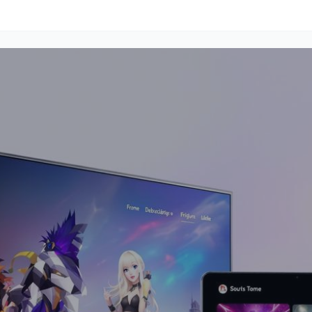
尽在星光 - 流媒体平台竞争加剧，星光影视用户数破亿